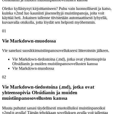
Oletko kyllästynyt kirjoittamiseen? Puhu vain luonnollisesti ja katso,
kuinka v2md luo kauniisti jäsenneltyjä muistiinpanoja, joita voit
käyttää heti. Jokainen tallenne tiivistetään automaattisesti lyhyellä,
kuvaavalla otsikolla, jotta löydät sen helposti myöhemmin.
01
Vie Markdown-muodossa
Vie sanelusi suosikkimuistiinpanosovellukseesi litteroinnin jälkeen.
Vie Markdown-tiedostoina (.md), jotka ovat yhteensopivia
Obsidianin ja muiden muistiinpanosovellusten kanssa
Vie Markdown-muodossa
02
Vie Markdown-tiedostoina (.md), jotka ovat
yhteensopivia Obsidianin ja muiden
muistiinpanosovellusten kanssa
Muuta puhutut sanasi täydellisesti muotoilluiksi muistiinpanoiksi
v2md:n avulla! Tämän tehokkaan sovelluksen avulla voit tallentaa