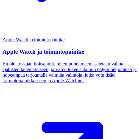
Apple Watch ja toimintopainike
Apple Watch ja toimintopainike
En ole koskaan hoksannut, miten puhelimeen asetetaan valinta
ajatusten tallentamiseen, ja v2md tekee siitä niin paljon helpompaa ja
nopeampaa tarjoamalla valmiita valintoja, jotka voin lisätä
toimintopainikkeeseen ja Apple Watchiin.