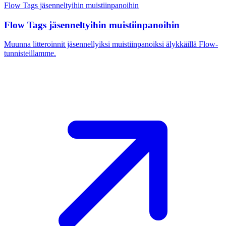
Flow Tags jäsenneltyihin muistiinpanoihin
Flow Tags jäsenneltyihin muistiinpanoihin
Muunna litteroinnit jäsennellyiksi muistiinpanoiksi älykkäillä Flow-
tunnisteillamme.