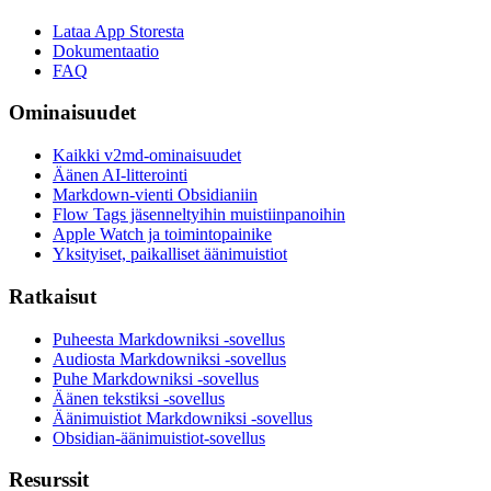
Lataa App Storesta
Dokumentaatio
FAQ
Ominaisuudet
Kaikki v2md-ominaisuudet
Äänen AI-litterointi
Markdown-vienti Obsidianiin
Flow Tags jäsenneltyihin muistiinpanoihin
Apple Watch ja toimintopainike
Yksityiset, paikalliset äänimuistiot
Ratkaisut
Puheesta Markdowniksi -sovellus
Audiosta Markdowniksi -sovellus
Puhe Markdowniksi -sovellus
Äänen tekstiksi -sovellus
Äänimuistiot Markdowniksi -sovellus
Obsidian-äänimuistiot-sovellus
Resurssit