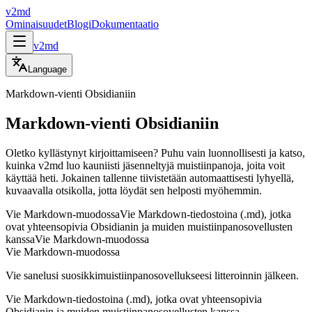
v2md
Ominaisuudet
Blogi
Dokumentaatio
v2md
Language
Markdown-vienti Obsidianiin
Markdown-vienti Obsidianiin
Oletko kyllästynyt kirjoittamiseen? Puhu vain luonnollisesti ja katso,
kuinka v2md luo kauniisti jäsenneltyjä muistiinpanoja, joita voit
käyttää heti. Jokainen tallenne tiivistetään automaattisesti lyhyellä,
kuvaavalla otsikolla, jotta löydät sen helposti myöhemmin.
Vie Markdown-muodossa
Vie Markdown-tiedostoina (.md), jotka
ovat yhteensopivia Obsidianin ja muiden muistiinpanosovellusten
kanssa
Vie Markdown-muodossa
Vie Markdown-muodossa
Vie sanelusi suosikkimuistiinpanosovellukseesi litteroinnin jälkeen.
Vie Markdown-tiedostoina (.md), jotka ovat yhteensopivia
Obsidianin ja muiden muistiinpanosovellusten kanssa