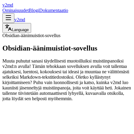
v2md
Ominaisuudet
Blogi
Dokumentaatio
v2md
Language
Obsidian-äänimuistiot-sovellus
Obsidian-äänimuistiot-sovellus
Muuta puhutut sanasi täydellisesti muotoilluiksi muistiinpanoiksi
v2md:n avulla! Tämän tehokkaan sovelluksen avulla voit tallentaa
ajatuksesi, luentosi, kokouksesi tai ideasi ja muuntaa ne välittömästi
selkeiksi Markdown-tekstitiedostoiksi. Oletko kyllästynyt
kirjoittamiseen? Puhu vain luonnollisesti ja katso, kuinka v2md luo
kauniisti jäsenneltyjä muistiinpanoja, joita voit käyttää heti. Jokainen
tallenne tiivistetään automaattisesti lyhyellä, kuvaavalla otsikolla,
jotta löydät sen helposti myöhemmin.