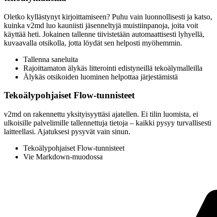
Oletko kyllästynyt kirjoittamiseen? Puhu vain luonnollisesti ja katso,
kuinka v2md luo kauniisti jäsenneltyjä muistiinpanoja, joita voit
käyttää heti. Jokainen tallenne tiivistetään automaattisesti lyhyellä,
kuvaavalla otsikolla, jotta löydät sen helposti myöhemmin.
Tallenna saneluita
Rajoittamaton älykäs litterointi edistyneillä tekoälymalleilla
Älykäs otsikoiden luominen helpottaa järjestämistä
Tekoälypohjaiset Flow-tunnisteet
v2md on rakennettu yksityisyyttäsi ajatellen. Ei tilin luomista, ei
ulkoisille palvelimille tallennettuja tietoja – kaikki pysyy turvallisesti
laitteellasi. Ajatuksesi pysyvät vain sinun.
Tekoälypohjaiset Flow-tunnisteet
Vie Markdown-muodossa