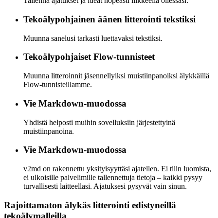
Tallenna ajatukset ja ideat nopeasti liikkeellä ollessasi.
Tekoälypohjainen äänen litterointi tekstiksi
Muunna sanelusi tarkasti luettavaksi tekstiksi.
Tekoälypohjaiset Flow-tunnisteet
Muunna litteroinnit jäsennellyiksi muistiinpanoiksi älykkäillä
Flow-tunnisteillamme.
Vie Markdown-muodossa
Yhdistä helposti muihin sovelluksiin järjestettyinä
muistiinpanoina.
Vie Markdown-muodossa
v2md on rakennettu yksityisyyttäsi ajatellen. Ei tilin luomista,
ei ulkoisille palvelimille tallennettuja tietoja – kaikki pysyy
turvallisesti laitteellasi. Ajatuksesi pysyvät vain sinun.
Rajoittamaton älykäs litterointi edistyneillä
tekoälymalleilla