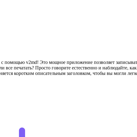
и с помощью v2md! Это мощное приложение позволяет записыват
и все печатать? Просто говорите естественно и наблюдайте, ка
няется коротким описательным заголовком, чтобы вы могли легко