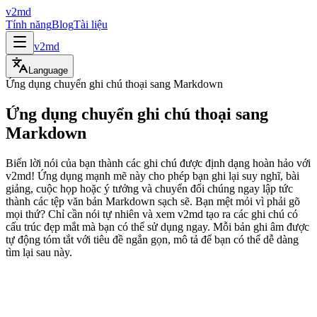
v2md
Tính năng
Blog
Tài liệu
v2md
Language
Ứng dụng chuyển ghi chú thoại sang Markdown
Ứng dụng chuyển ghi chú thoại sang
Markdown
Biến lời nói của bạn thành các ghi chú được định dạng hoàn hảo với
v2md! Ứng dụng mạnh mẽ này cho phép bạn ghi lại suy nghĩ, bài
giảng, cuộc họp hoặc ý tưởng và chuyển đổi chúng ngay lập tức
thành các tệp văn bản Markdown sạch sẽ. Bạn mệt mỏi vì phải gõ
mọi thứ? Chỉ cần nói tự nhiên và xem v2md tạo ra các ghi chú có
cấu trúc đẹp mắt mà bạn có thể sử dụng ngay. Mỗi bản ghi âm được
tự động tóm tắt với tiêu đề ngắn gọn, mô tả để bạn có thể dễ dàng
tìm lại sau này.